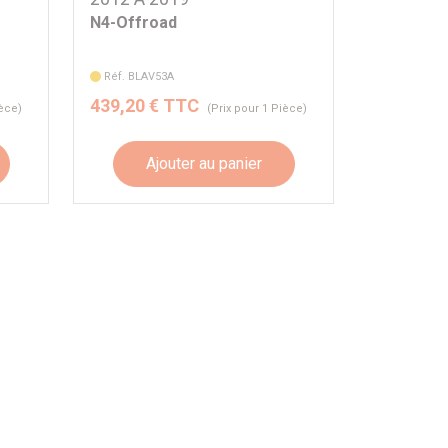
N4-Offroad
Réf. BLAV53A
439,20 € TTC
ièce)
(Prix pour 1 Pièce)
Ajouter au panier