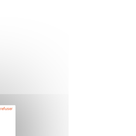
 refuser