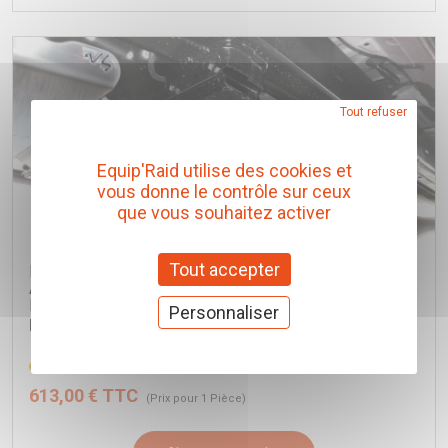
Tout refuser
Equip'Raid utilise des cookies et
vous donne le contrôle sur ceux
que vous souhaitez activer
Tout accepter
BLINDAGE BOITE DE TRANSFERT + RESERVOIR
ADBLUE 8mm N4 POUR TOYOTA HILUX REVO A
PARTIR DE 2016
Personnaliser
N4-Offroad
Réf. BLBT67A
613,00 € TTC
(Prix pour 1 Pièce)