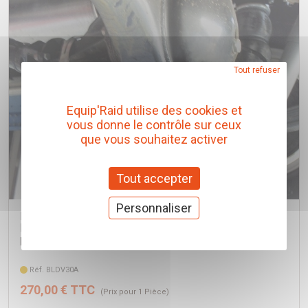
Tout refuser
Equip'Raid utilise des cookies et
vous donne le contrôle sur ceux
que vous souhaitez activer
Tout accepter
Personnaliser
BLINDAGE NEZ DE PONT ARRIERE N4 8MM POUR
ISUZU D-MAX DE 2008 A 2011
N4-Offroad
Réf. BLDV30A
270,00 € TTC
(Prix pour 1 Pièce)