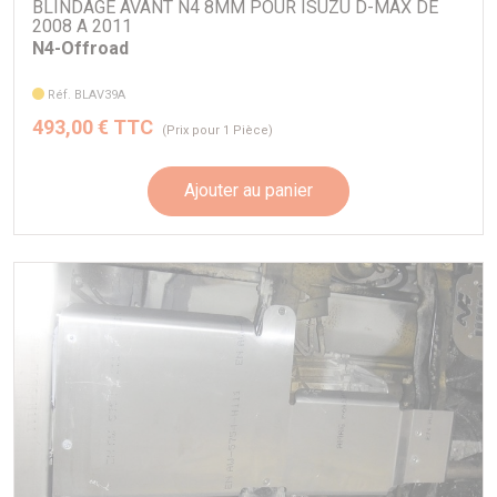
BLINDAGE AVANT N4 8MM POUR ISUZU D-MAX DE
2008 A 2011
Adapté pour les véhicules suivants :
N4-Offroad
Isuzu D-Max de 2008 à 2011
Réf. BLAV39A
493,00 € TTC
(Prix pour 1 Pièce)
Ajouter au panier