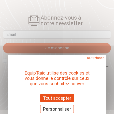
Abonnez-vous à
notre newsletter
Email
Je m'abonne
Tout refuser
J'accepte que l'ouverture des newsletters soit mesurée, afin de mieux
comprendre les sujets qui m'intéressent et d'améliorer les contenus
proposés. Ce choix est modifiable à tout moment et reste sans incidence sur
mon inscription.
Equip'Raid utilise des cookies et
vous donne le contrôle sur ceux
que vous souhaitez activer
Offrez nos chèques
Tout accepter
cadeaux
Personnaliser
J'offre des chèques cadeaux