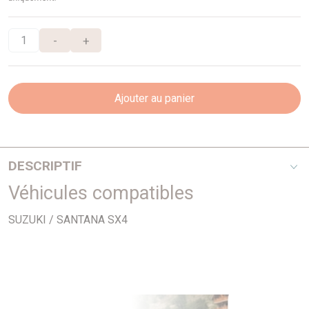
-
+
Ajouter au panier
DESCRIPTIF
Véhicules compatibles
Longueur : 352mm
Filetage : 14x1,50
SUZUKI / SANTANA SX4
Filetage : 16