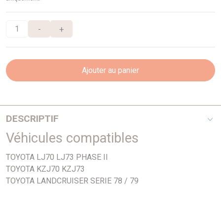
-
+
Ajouter au panier
DESCRIPTIF
Véhicules compatibles
Cet article se monte sur les modèles suivants :
4x4 TOYOTA HZJ73 et HZJ75 90-99
TOYOTA LJ70 LJ73 PHASE II
4x4 TOYOTA HZJ78 et HZJ79 99-
TOYOTA KZJ70 KZJ73
4x4 TOYOTA KZJ70 et KZJ73 93-96
TOYOTA LANDCRUISER SERIE 78 / 79
4x4 TOYOTA LJ70 et LJ73 2° série 90-93