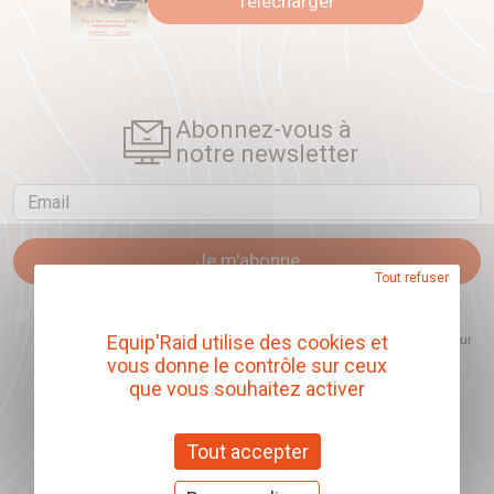
Télécharger
Abonnez-vous à
notre newsletter
Email
Je m'abonne
Tout refuser
J'accepte que l'ouverture des newsletters soit mesurée, afin de mieux
comprendre les sujets qui m'intéressent et d'améliorer les contenus
Equip'Raid utilise des cookies et
proposés. Ce choix est modifiable à tout moment et reste sans incidence sur
mon inscription.
vous donne le contrôle sur ceux
que vous souhaitez activer
Tout accepter
Offrez nos chèques
cadeaux