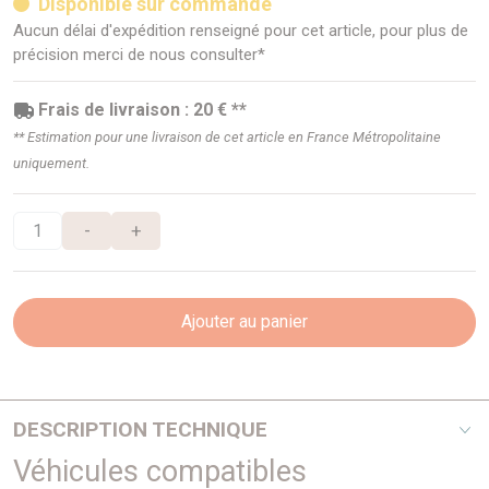
Disponible sur commande
Aucun délai d'expédition renseigné pour cet article, pour plus de
précision merci de nous consulter*
Frais de livraison : 20 € **
** Estimation pour une livraison de cet article en France Métropolitaine
uniquement.
-
+
Ajouter au panier
DESCRIPTION TECHNIQUE
Véhicules compatibles
Nos attelages répondent à toutes les normes européennes.