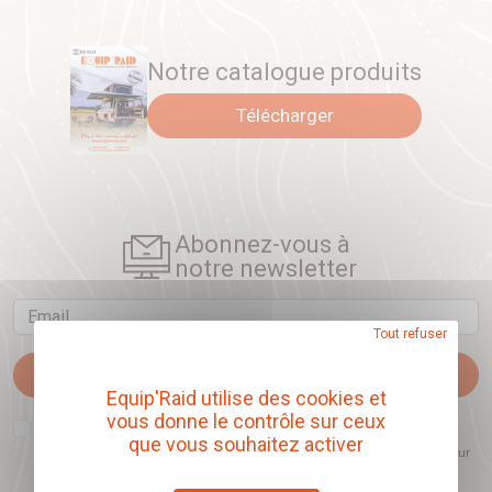
Notre catalogue produits
Télécharger
Abonnez-vous à
notre newsletter
Email
Tout refuser
Je m'abonne
Equip'Raid utilise des cookies et
vous donne le contrôle sur ceux
J'accepte que l'ouverture des newsletters soit mesurée, afin de mieux
comprendre les sujets qui m'intéressent et d'améliorer les contenus
que vous souhaitez activer
proposés. Ce choix est modifiable à tout moment et reste sans incidence sur
mon inscription.