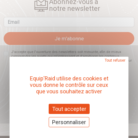
Abonnez-vous à
notre newsletter
Email
Je m'abonne
J'accepte que l'ouverture des newsletters soit mesurée, afin de mieux
comprendre les sujets qui m'intéressent et d'améliorer les contenus
Tout refuser
proposés. Ce choix est modifiable à tout moment et reste sans incidence sur
mon inscription.
Equip'Raid utilise des cookies et
vous donne le contrôle sur ceux
que vous souhaitez activer
Offrez nos chèques
cadeaux
Tout accepter
J'offre des chèques cadeaux
Personnaliser