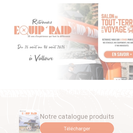
Caractéristiques :
Valve à neufs étages pour des performances optimales
Tige de 15 mm plus solide que l’amortisseur de
direction d’origine.
Pare pierre en acier pour protéger la tige des
dommages causés par les débris rencontrés.
Piston et cylindre de 35 mm pour une grosse quantité
d’huile.
Bitude pour protéger les composants internes
Joint multi lèvres pour éviter les fuites d’huile
Se monte sur les fixations d’origine.
Adapté pour les véhicules suivants :
TOYOTA BJ 40
TOYOTA BJ 42
Notre catalogue produits
TOYOTA BJ 45
TOYOTA BJ 47
Télécharger