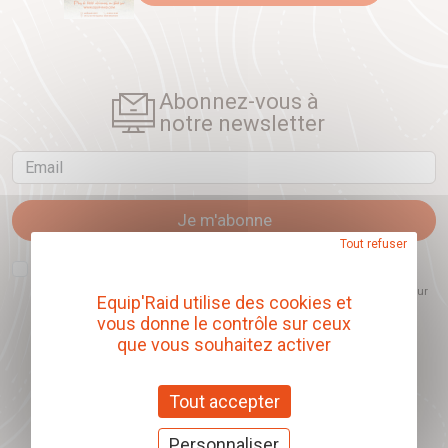
Abonnez-vous à
notre newsletter
Email
Je m'abonne
Tout refuser
J'accepte que l'ouverture des newsletters soit mesurée, afin de mieux
comprendre les sujets qui m'intéressent et d'améliorer les contenus
proposés. Ce choix est modifiable à tout moment et reste sans incidence sur
Equip'Raid utilise des cookies et
mon inscription.
vous donne le contrôle sur ceux
que vous souhaitez activer
Offrez nos chèques
Tout accepter
cadeaux
Personnaliser