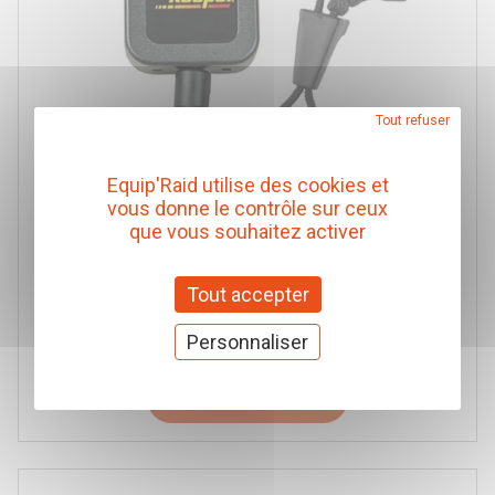
Tout refuser
Equip'Raid utilise des cookies et
vous donne le contrôle sur ceux
que vous souhaitez activer
DÉROULEUR AUTO FIXATION POUR MICROPHONE
CRT
Tout accepter
Réf. MI-001195
25,00 € TTC
(Prix pour 1 Pièce)
Personnaliser
Ajouter au panier