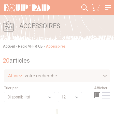
Panneau de gestion des cookies
ACCESSOIRES
Accueil
Radio VHF & CB
Accessoires
>
>
20
article
s
Affinez
votre recherche
Nouveautés
Trier par
Afficher
Sélection
Promotions