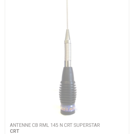
Par prix
3 €
53 €
Par marque
CRT
Autre
Par véhicule
ANTENNE CB RML 145 N CRT SUPERSTAR
CRT