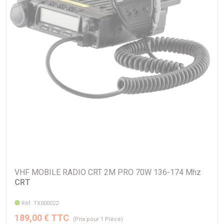
Fouet : Acier inoxydable
Longueur : 705 mm
Poids : 420 gr
Connecteur PL : CO002590 à commandé séparément
VHF MOBILE RADIO CRT 2M PRO 70W 136-174 Mhz
CRT
Réf. TX000022
189,00 € TTC
(Prix pour 1 Pièce)