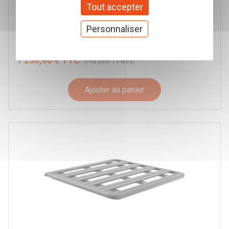
GALERIE DE TOIT ARB BASE RACK 2125MM x
Tout accepter
1285MM
ARB
Personnaliser
Réf. 1770040
1 230,00 € TTC
(Prix pour 1 Pièce)
Ajouter au panier