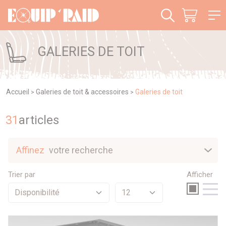
Panneau de gestion des cookies
GALERIES DE TOIT
Accueil
Galeries de toit & accessoires
Galeries de toit
>
>
31
article
s
Affinez
votre recherche
Nouveautés
Trier par
Afficher
Sélection
Promotions