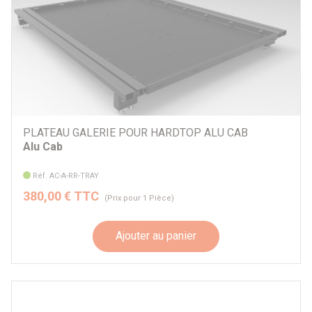
Par prix
306 €
1607 €
Par marque
Alu Cab
PLATEAU GALERIE POUR HARDTOP ALU CAB
ARB
Alu Cab
Frontrunner
Rhino Rack
Réf. AC-A-RR-TRAY
TOYOTA
380,00 € TTC
(Prix pour 1 Pièce)
Autre
Ajouter au panier
Par véhicule