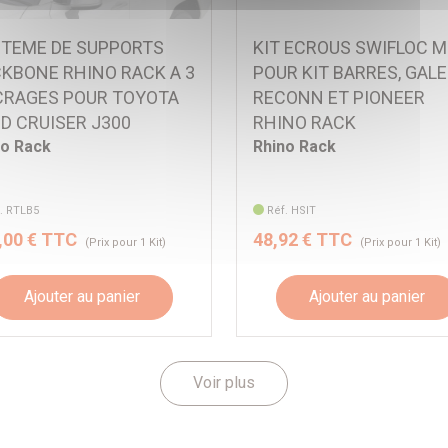
TEME DE SUPPORTS
KIT ECROUS SWIFLOC M
KBONE RHINO RACK A 3
POUR KIT BARRES, GALE
RAGES POUR TOYOTA
RECONN ET PIONEER
D CRUISER J300
RHINO RACK
no Rack
Rhino Rack
. RTLB5
Réf. HSIT
,00 € TTC
48,92 € TTC
(Prix pour 1 Kit)
(Prix pour 1 Kit)
Ajouter au panier
Ajouter au panier
Voir plus