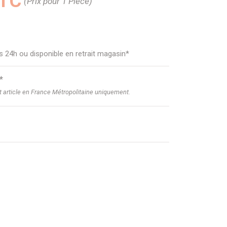
TTC
(Prix pour 1 Pièce)
us 24h ou disponible en retrait magasin*
*
et article en France Métropolitaine uniquement.