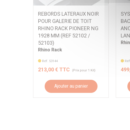
REBORDS LATERAUX NOIR
SYS
POUR GALERIE DE TOIT
BAC
RHINO RACK PIONEER NG
ANC
1928 MM (REF 52102 /
LAN
52103)
Rhi
Rhino Rack
Réf. 53144
Réf
213,00 € TTC
499
(Prix pour 1 Kit)
Ajouter au panier