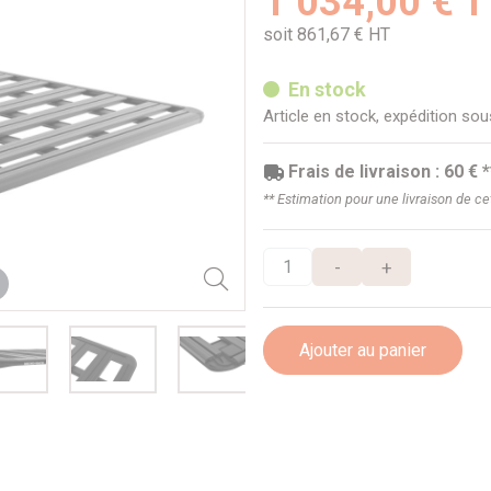
1 034,00 € 
soit 861,67 € HT
En stock
Article en stock, expédition so
Frais de livraison : 60 € *
** Estimation pour une livraison de c
-
+
Ajouter au panier