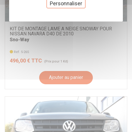
Personnaliser
KIT DE MONTAGE LAME A NEIGE SNOWAY POUR
NISSAN NAVARA D40 DE 2010
Sno-Way
Réf. 5-265
496,00 € TTC
(Prix pour 1 Kit)
Ajouter au panier