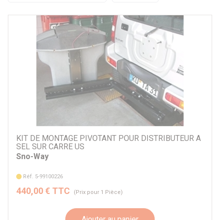
Par prix
33 €
1494 €
Par marque
Sno-Way
Autre
KIT DE MONTAGE PIVOTANT POUR DISTRIBUTEUR A
SEL SUR CARRE US
Par véhicule
Sno-Way
Réf. 5-99100226
440,00 € TTC
(Prix pour 1 Pièce)
Ajouter au panier