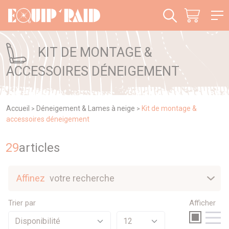
Panneau de gestion des cookies
KIT DE MONTAGE &
ACCESSOIRES DÉNEIGEMENT
Accueil
Déneigement & Lames à neige
Kit de montage &
>
>
accessoires déneigement
29
article
s
Affinez
votre recherche
Nouveautés
Trier par
Afficher
Sélection
Promotions