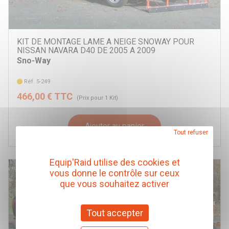
KIT DE MONTAGE LAME A NEIGE SNOWAY POUR
NISSAN NAVARA D40 DE 2005 A 2009
Sno-Way
Réf. 5-249
466,00 € TTC
(Prix pour 1 Kit)
Ajouter au panier
Tout refuser
Equip'Raid utilise des cookies et
vous donne le contrôle sur ceux
que vous souhaitez activer
Tout accepter