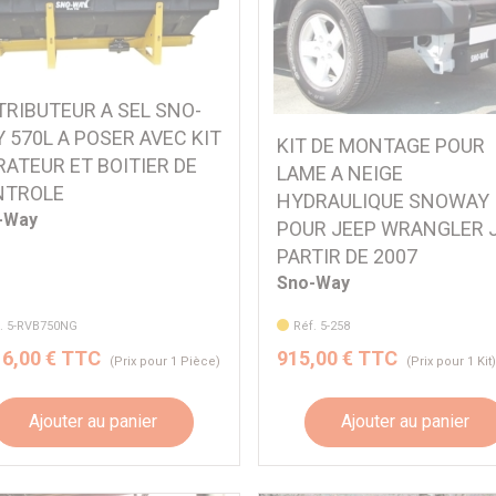
TRIBUTEUR A SEL SNO-
 570L A POSER AVEC KIT
KIT DE MONTAGE POUR
RATEUR ET BOITIER DE
LAME A NEIGE
NTROLE
HYDRAULIQUE SNOWAY
-Way
POUR JEEP WRANGLER J
PARTIR DE 2007
Sno-Way
. 5-RVB750NG
Réf. 5-258
16,00 € TTC
915,00 € TTC
(Prix pour 1 Pièce)
(Prix pour 1 Kit
Ajouter au panier
Ajouter au panier