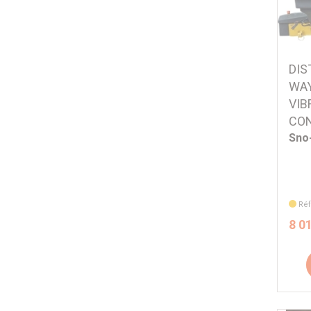
DIS
WAY
VIB
CO
Sno
Réf
8 0