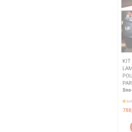
KIT
LAM
POU
PAR
Sno
Réf
788