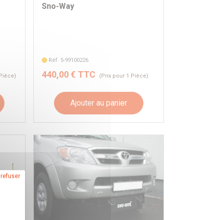
Sno-Way
Réf. 5-99100226
440,00 € TTC
 Pièce)
(Prix pour 1 Pièce)
Ajouter au panier
 refuser