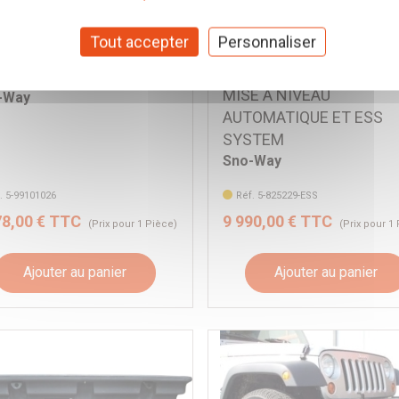
LAME A NEIGE
TRIBUTEUR A SEL SNO-
Tout accepter
Personnaliser
HYDRAULIQUE SNO-WA
 COMPACT 100L AVEC
SERIE II 229 x 55 CM AV
MANDE PROCONTROL II
MISE A NIVEAU
-Way
AUTOMATIQUE ET ESS
SYSTEM
Sno-Way
. 5-99101026
Réf. 5-825229-ESS
78,00 € TTC
9 990,00 € TTC
(Prix pour 1 Pièce)
(Prix pour 1
Ajouter au panier
Ajouter au panier