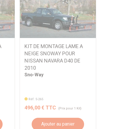
A
KIT DE MONTAGE LAME A
NEIGE SNOWAY POUR
NISSAN NAVARA D40 DE
2010
Sno-Way
Réf. 5-265
496,00 € TTC
)
(Prix pour 1 Kit)
Ajouter au panier