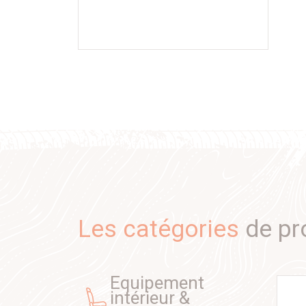
Les catégories
de pr
equipement
intérieur &