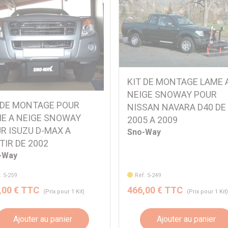
KIT DE MONTAGE LAME 
NEIGE SNOWAY POUR
 DE MONTAGE POUR
NISSAN NAVARA D40 DE
E A NEIGE SNOWAY
2005 A 2009
R ISUZU D-MAX A
Sno-Way
TIR DE 2002
-Way
. 5-259
Réf. 5-249
,00 € TTC
466,00 € TTC
(Prix pour 1 Kit)
(Prix pour 1 Kit
Ajouter au panier
Ajouter au panier