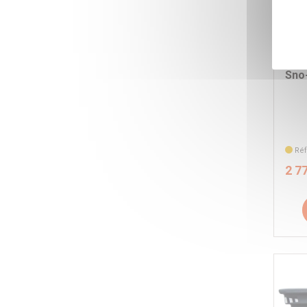
DIS
WAY
COM
Sno
Réf
2 7