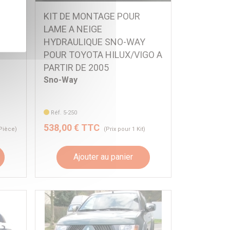
KIT DE MONTAGE POUR
Y
LAME A NEIGE
EC
HYDRAULIQUE SNO-WAY
POUR TOYOTA HILUX/VIGO A
PARTIR DE 2005
Sno-Way
Réf. 5-250
538,00 € TTC
 Pièce)
(Prix pour 1 Kit)
Ajouter au panier