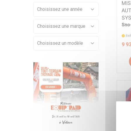
MIS
AUT
SY
Sno
Réf
9 9