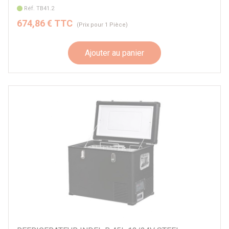
Réf. TB41.2
674,86 € TTC
(Prix pour 1 Pièce)
Ajouter au panier
Nombre de compartiments
double
simple
Volume du réfrigérateur
10 à 19 litres
20 à 29 litres
30 à 39 litres
40 à 49 litres
50 à 59 litres
60 à 69 litres