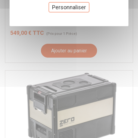
DOMETIC 45 L
Personnaliser
Dometic
Réf. CFF-045AC
549,00 € TTC
(Prix pour 1 Pièce)
Ajouter au panier