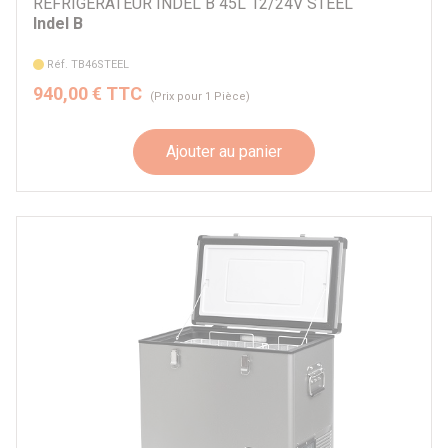
70 à 79 litres
REFRIGERATEUR INDEL B 45L 12/24V STEEL
Indel B
80 à 89 litres
90 à 99 litres
Réf. TB46STEEL
940,00 € TTC
(Prix pour 1 Pièce)
Ajouter au panier