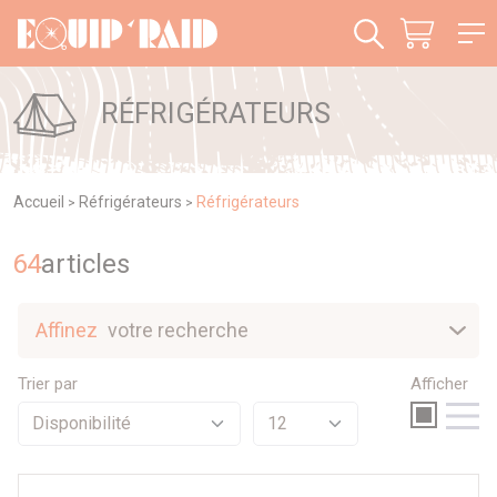
Panneau de gestion des cookies
RÉFRIGÉRATEURS
Accueil
Réfrigérateurs
Réfrigérateurs
>
>
64
article
s
Affinez
votre recherche
Nouveautés
Trier par
Afficher
Sélection
Promotions