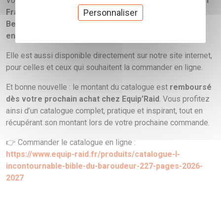
Vous pouvez la retrouver dans
plus de 7 500 kiosques en
France
, au plus proche de chez vous, mais également en
Personnaliser
Belgique, au Luxembourg, en Allemagne, au Maroc et
en Tunisie
.
Elle est aussi disponible directement sur notre site internet,
pour celles et ceux qui souhaitent la commander en ligne.
Et bonne nouvelle : le montant du catalogue est
remboursé
dès votre prochain achat chez Equip’Raid
. Vous profitez
ainsi d’un catalogue complet, pratique et inspirant, tout en
récupérant son montant lors de votre prochaine commande.
👉 Commander le catalogue en ligne :
https://www.equip-raid.fr/produits/catalogue-l-
incontournable-bible-du-baroudeur-227-pages-2026-
2027