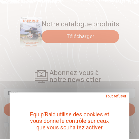
Notre catalogue produits
Télécharger
Abonnez-vous à
notre newsletter
Email
Tout refuser
Je m'abonne
Equip'Raid utilise des cookies et
vous donne le contrôle sur ceux
J'accepte que l'ouverture des newsletters soit mesurée, afin de mieux
que vous souhaitez activer
comprendre les sujets qui m'intéressent et d'améliorer les contenus
proposés. Ce choix est modifiable à tout moment et reste sans incidence sur
mon inscription.