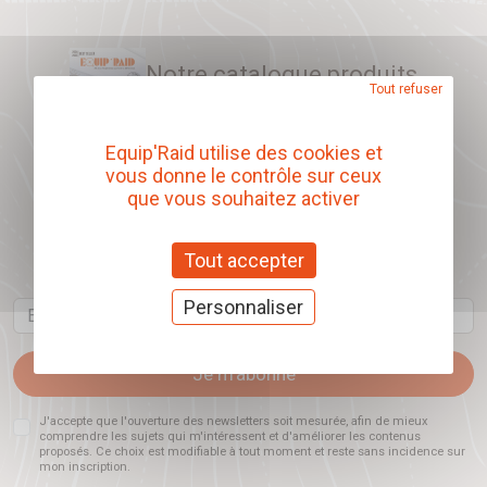
Notre catalogue produits
Tout refuser
Télécharger
Equip'Raid utilise des cookies et
vous donne le contrôle sur ceux
que vous souhaitez activer
Abonnez-vous à
Tout accepter
notre newsletter
Personnaliser
Email
Je m'abonne
J'accepte que l'ouverture des newsletters soit mesurée, afin de mieux
comprendre les sujets qui m'intéressent et d'améliorer les contenus
proposés. Ce choix est modifiable à tout moment et reste sans incidence sur
mon inscription.