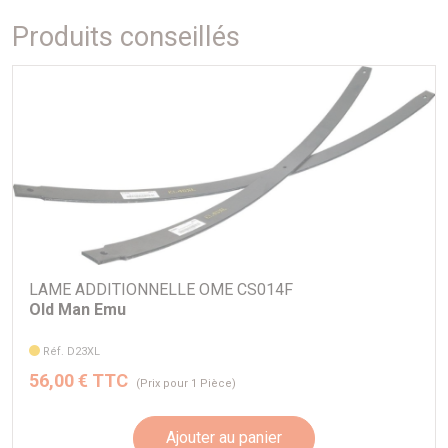
1986 A 1996
Produits conseillés
JEEP WRANGLER YJ DE
+40 mm
+95 kg
1986 A 1996
LAME ADDITIONNELLE OME CS014F
Old Man Emu
Réf. D23XL
56,00 € TTC
(Prix pour 1 Pièce)
Ajouter au panier