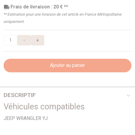
Frais de livraison : 20 € **
** Estimation pour une livraison de cet article en France Métropolitaine
uniquement.
-
+
Ajouter au panier
DESCRIPTIF
Véhicules compatibles
LAMES AVANT OME RENFORCEE POUR :
JEEP WRANGLER YJ
VEHICULES
REHAUSSE
TARAGE
JEEP WRANGLER YJ DE
+50 mm
+35 kg