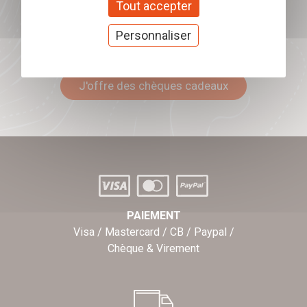
Tout accepter
Vérin de haute qualité
Personnaliser
Offrez nos chèques
Réduire les coûts de remplacement du hayon
cadeaux
Permet de garder les mains libres
J'offre des chèques cadeaux
Les personnes à mobilité réduite ou handicapés
peuvent ouvrir le hayon de votre pick-up en toute
sécurité.
PAIEMENT
Visa / Mastercard / CB / Paypal /
Chèque & Virement