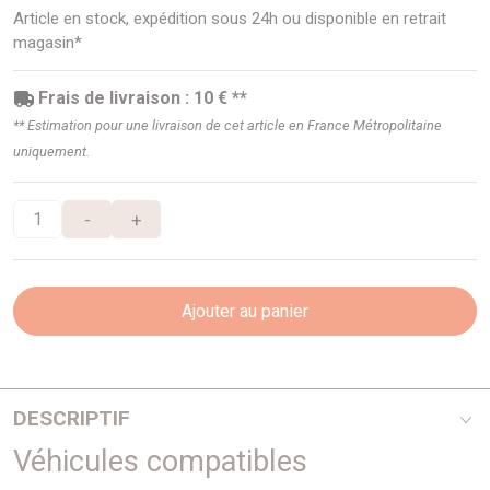
Article en stock, expédition sous 24h ou disponible en retrait
magasin*
Frais de livraison : 10 € **
** Estimation pour une livraison de cet article en France Métropolitaine
uniquement.
-
+
Ajouter au panier
DESCRIPTIF
Véhicules compatibles
La meilleure façon d’abaisser le hayon