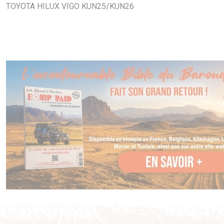
TOYOTA HILUX VIGO KUN25/KUN26
Le vérin EZDown est le meilleur système pour abaisser
votre hayon de pick-up en tout sécurité. Au lieu de s’ouvrir
d’un « coup sec », votre hayon descendra lentement.
Le système de vérin EZDown vous permet de garder les
mains libres, d’amortir l’impact et de ralentir
considérablement la vitesse d’ouverture.
Détails sur le produit
Le EZDown utilise de l'huile pour vérin Stabilus afin de
fournir une plus grande facilité dans l'abaissement du hayon
de votre pick-up.