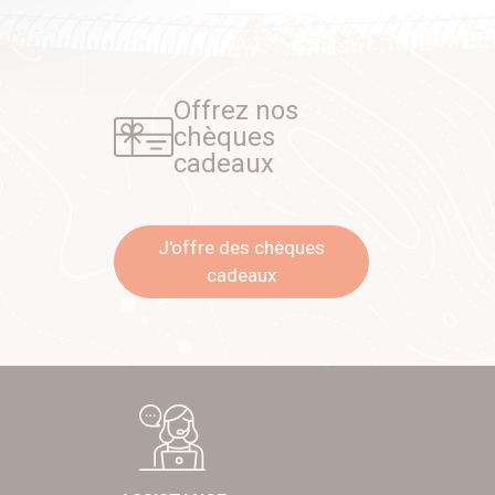
Offrez nos
chèques
cadeaux
J'offre des chèques
cadeaux