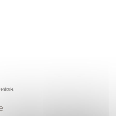
véhicule.
e