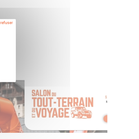
 refuser