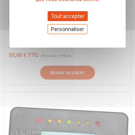
Tout accepter
Sonde électronique / Interface DSI pour Terratrip V2,
V3, V4 & V5
Personnaliser
Terratrip
Réf. T014
55,00 € TTC
(Prix pour 1 Pièce)
Ajouter au panier