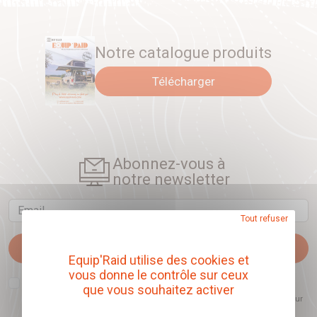
Notre catalogue produits
Télécharger
Abonnez-vous à
notre newsletter
Email
Tout refuser
Je m'abonne
Equip'Raid utilise des cookies et
vous donne le contrôle sur ceux
J'accepte que l'ouverture des newsletters soit mesurée, afin de mieux
que vous souhaitez activer
comprendre les sujets qui m'intéressent et d'améliorer les contenus
proposés. Ce choix est modifiable à tout moment et reste sans incidence sur
mon inscription.