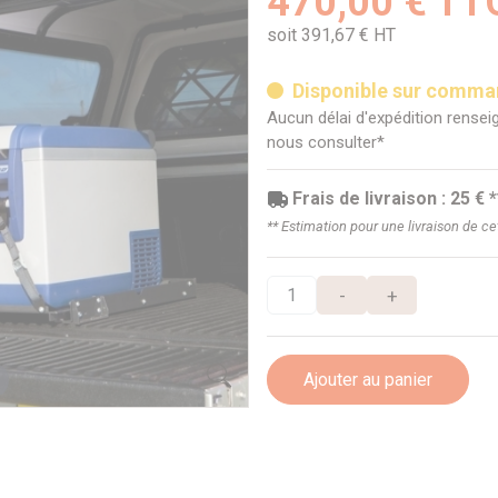
470,00 € TT
soit 391,67 € HT
Disponible sur comm
Aucun délai d'expédition renseig
nous consulter*
Frais de livraison : 25 € *
** Estimation pour une livraison de c
-
+
Ajouter au panier