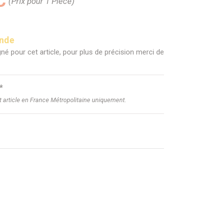
C
(Prix pour 1 Pièce)
ande
né pour cet article, pour plus de précision merci de
*
et article en France Métropolitaine uniquement.