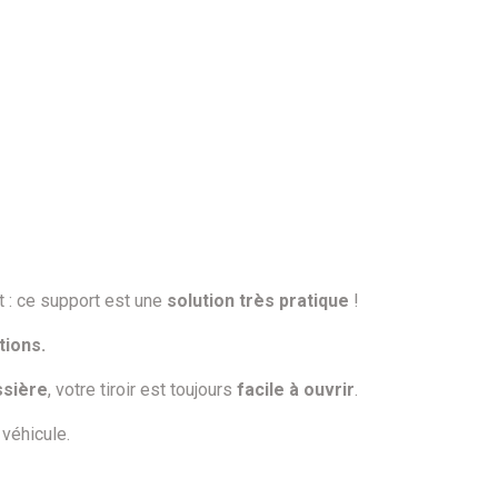
t : ce support est une
solution très pratique
!
itions.
ssière
, votre tiroir est toujours
facile à ouvrir
.
 véhicule.