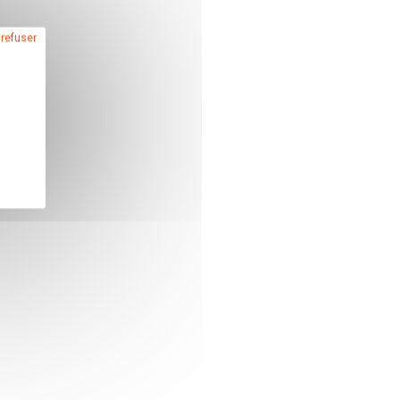
 refuser