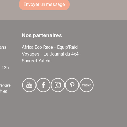
Envoyer un message
Nos partenaires
dans
Africa Eco Race - Equip'Raid
Voyages - Le Journal du 4x4 -
Sunreef Yatchs
à 12h
rendre
ir en