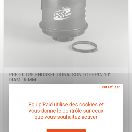
PRE-FILTRE SNORKEL DONALSON TOPSPIN 10''
DIAM. 95MM
Donaldson
Tout refuser
Réf. H002426
Equip'Raid utilise des cookies et
260,00 € TTC
(Prix pour 1 Pièce)
vous donne le contrôle sur ceux
que vous souhaitez activer
Ajouter au panier