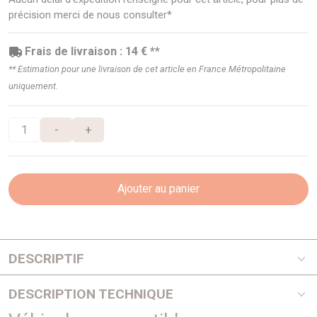
précision merci de nous consulter*
Frais de livraison : 14 € **
** Estimation pour une livraison de cet article en France Métropolitaine
uniquement.
-
+
Ajouter au panier
DESCRIPTIF
Pionniers au début des années 80, les snorkels Safari
DESCRIPTION TECHNIQUE
répondaient à un besoin de la part des offroaders de
protéger leur moteur de la poussière et des très nombreux