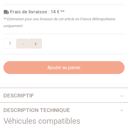
Frais de livraison : 14 € **
** Estimation pour une livraison de cet article en France Métropolitaine
uniquement.
-
+
Ajouter au panier
DESCRIPTIF
Pionniers au début des années 80, les snorkels Safari
DESCRIPTION TECHNIQUE
répondaient à un besoin de la part des offroaders de
protéger leur moteur de la poussière et des très nombreux
Véhicules compatibles
POSITIONNEMENT DU SNORKEL : DROITE.
passages à gué rencontrés lors de raids.