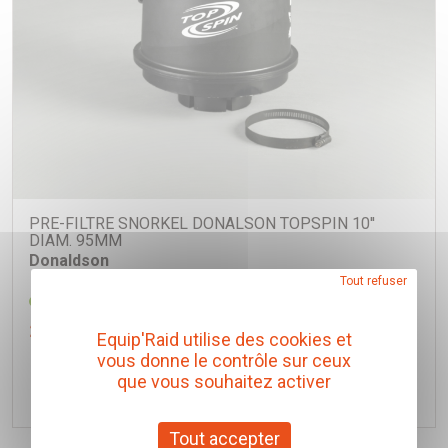
PRE-FILTRE SNORKEL DONALSON TOPSPIN 10''
DIAM. 95MM
Donaldson
Tout refuser
Réf. H002426
260,00 € TTC
(Prix pour 1 Pièce)
Equip'Raid utilise des cookies et
vous donne le contrôle sur ceux
que vous souhaitez activer
Ajouter au panier
Tout accepter