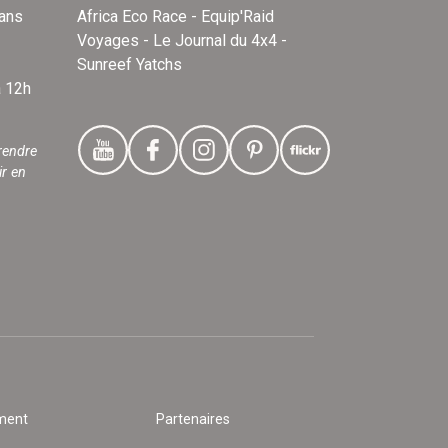
dans
Africa Eco Race - Equip'Raid
Voyages - Le Journal du 4x4 -
Sunreef Yatchs
à 12h
rendre
ir en
ment
Partenaires