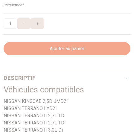
uniquement.
-
+
Ajouter au panier
DESCRIPTIF
Véhicules compatibles
A partir de 01/93 - Pas inversé - Diamètre du cône 13,5mm
NISSAN KINGCAB 2,5D JMD21
NISSAN TERRANO I YD21
NISSAN TERRANO II 2,7L TD
NISSAN TERRANO II 2,7L TDi
NISSAN TERRANO II 3,0L Di