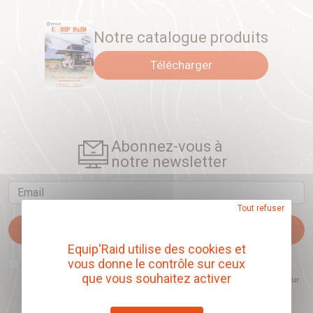
Notre catalogue produits
Télécharger
Abonnez-vous à
notre newsletter
Email
Tout refuser
Je m'abonne
Equip'Raid utilise des cookies et
J'accepte que l'ouverture des newsletters soit mesurée, afin de mieux
vous donne le contrôle sur ceux
comprendre les sujets qui m'intéressent et d'améliorer les contenus
que vous souhaitez activer
proposés. Ce choix est modifiable à tout moment et reste sans incidence sur
mon inscription.