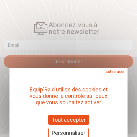
Abonnez-vous à
notre newsletter
Email
Je m'abonne
Tout refuser
J'accepte que l'ouverture des newsletters soit mesurée, afin de mieux
comprendre les sujets qui m'intéressent et d'améliorer les contenus
proposés. Ce choix est modifiable à tout moment et reste sans incidence sur
mon inscription.
Equip'Raid utilise des cookies et
vous donne le contrôle sur ceux
que vous souhaitez activer
Offrez nos chèques
Tout accepter
cadeaux
Personnaliser
J'offre des chèques cadeaux