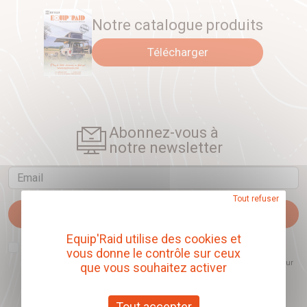
Notre catalogue produits
Télécharger
Abonnez-vous à
notre newsletter
Email
Tout refuser
Je m'abonne
Equip'Raid utilise des cookies et
J'accepte que l'ouverture des newsletters soit mesurée, afin de mieux
vous donne le contrôle sur ceux
comprendre les sujets qui m'intéressent et d'améliorer les contenus
proposés. Ce choix est modifiable à tout moment et reste sans incidence sur
que vous souhaitez activer
mon inscription.
Tout accepter