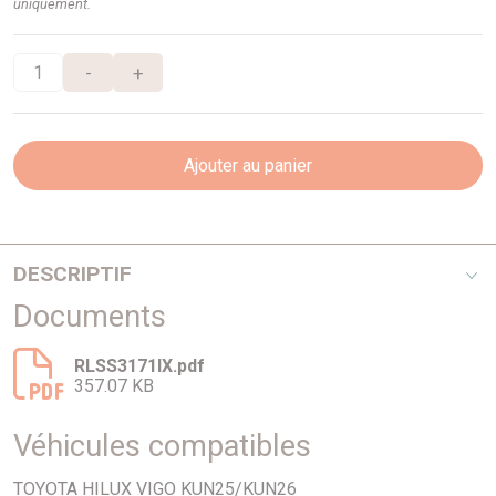
uniquement.
-
+
Ajouter au panier
DESCRIPTIF
Documents
Roll bar inox Triple tubes Ø 76mm pour Toyota Hilux Vigo
RLSS3171IX.pdf
357.07 KB
Véhicules compatibles
TOYOTA HILUX VIGO KUN25/KUN26