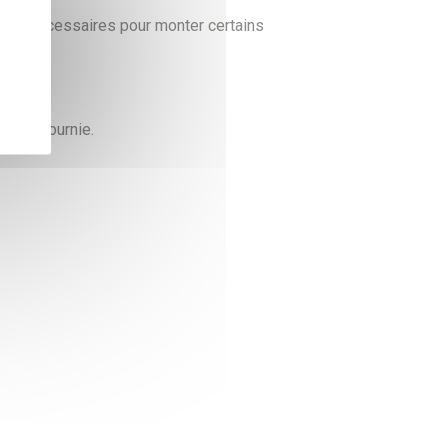
 être nécessaires pour monter certains
r est fournie.