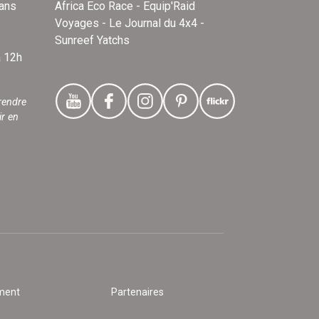
dans
Africa Eco Race - Equip'Raid
Voyages - Le Journal du 4x4 -
Sunreef Yatchs
à 12h
rendre
ir en
ment
Partenaires