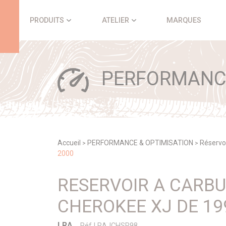
Panneau de gestion des cookies
PRODUITS
ATELIER
MARQUES
PERFORMANCE
Accueil
PERFORMANCE & OPTIMISATION
Réservo
>
>
2000
RESERVOIR A CARB
CHEROKEE XJ DE 19
LRA
Réf LRAJCHSR98