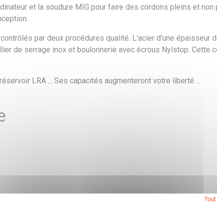
dinateur et la soudure MIG pour faire des cordons pleins et non
ception.
 contrôlés par deux procédures qualité. L'acier d'une épaisseur
lier de serrage inox et boulonnerie avec écrous Nylstop. Cette c
éservoir LRA ... Ses capacités augmenteront votre liberté ...
e
Tout
st donnée à titre indicatif (à plus ou moins 5 litres près).