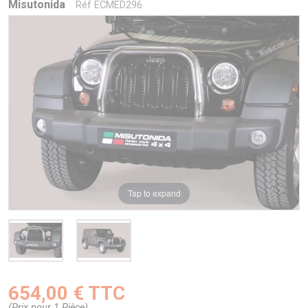
Misutonida
Réf ECMED296
Tap to expand
654,00 € TTC
(Prix pour 1 Pièce)