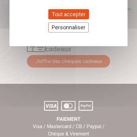
J'accepte que l'ouverture des newsletters soit mesurée, afin de mieux
comprendre les sujets qui m'intéressent et d'améliorer les contenus
proposés. Ce choix est modifiable à tout moment et reste sans incidence sur
Tout accepter
mon inscription.
Personnaliser
Offrez nos chèques
cadeaux
J'offre des chèques cadeaux
PAIEMENT
Visa / Mastercard / CB / Paypal /
Chèque & Virement