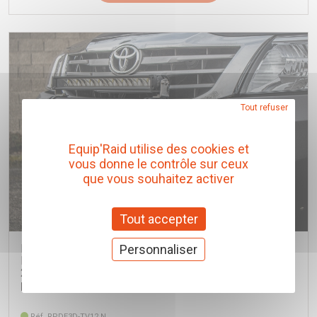
Tout refuser
Equip'Raid utilise des cookies et
vous donne le contrôle sur ceux
que vous souhaitez activer
Tout accepter
Personnaliser
PARE CHOC DE REMPLACEMENT RHINO4X4
EVOLUTION 3 NOIR POUR TOYOTA HILUX VIGO DE
2012 A 2016
Rhino 4x4
Réf. RPDE3D-TV12.N