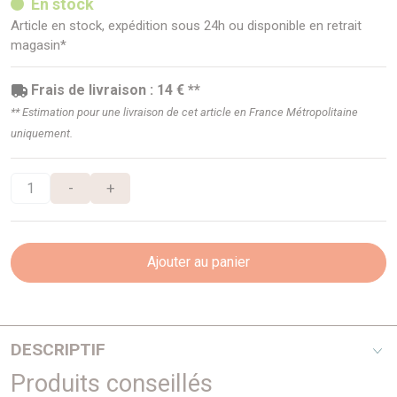
En stock
Article en stock, expédition sous 24h ou disponible en retrait
magasin*
Frais de livraison : 14 € **
** Estimation pour une livraison de cet article en France Métropolitaine
uniquement.
-
+
Ajouter au panier
DESCRIPTIF
Produits conseillés
antibrouillard de rechange