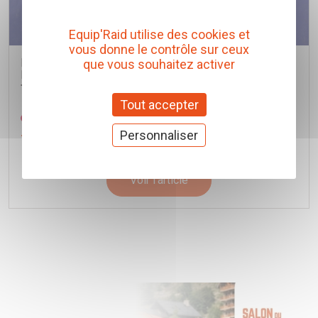
Equip'Raid utilise des cookies et
vous donne le contrôle sur ceux
BOCAL DE LAVE GLACE D'ORIGINE POUR TOYOTA
que vous souhaitez activer
HILUX REVO
TOYOTA
Tout accepter
Réf. 853150K250
Personnaliser
76,76 € TTC
(Prix pour 1 Pièce)
Voir l'article