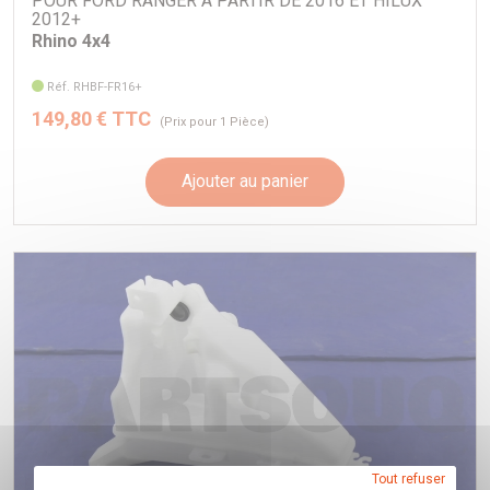
POUR FORD RANGER A PARTIR DE 2016 ET HILUX
2012+
Rhino 4x4
Réf. RHBF-FR16+
149,80 € TTC
(Prix pour 1 Pièce)
Ajouter au panier
Tout refuser