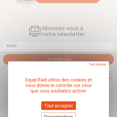
Abonnez-vous à
notre newsletter
Email
Je m'abonne
Tout refuser
J'accepte que l'ouverture des newsletters soit mesurée, afin de mieux
comprendre les sujets qui m'intéressent et d'améliorer les contenus
proposés. Ce choix est modifiable à tout moment et reste sans incidence sur
Equip'Raid utilise des cookies et
mon inscription.
vous donne le contrôle sur ceux
que vous souhaitez activer
Tout accepter
Offrez nos chèques
cadeaux
Personnaliser