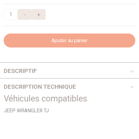
-
+
Ajouter au panier
DESCRIPTIF
2,4i
DESCRIPTION TECHNIQUE
Véhicules compatibles
PHOTO NON CONTRACTUELLE
JEEP WRANGLER TJ