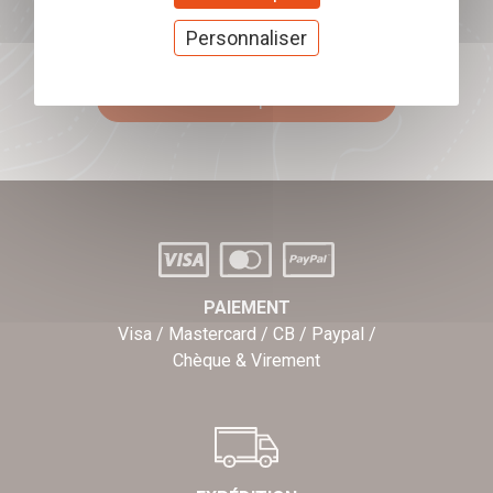
Offrez nos chèques
Personnaliser
cadeaux
J'offre des chèques cadeaux
PAIEMENT
Visa / Mastercard / CB / Paypal /
Chèque & Virement