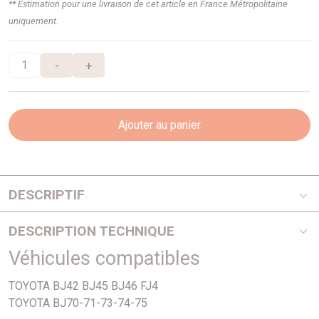
** Estimation pour une livraison de cet article en France Métropolitaine
uniquement.
-
+
Ajouter au panier
DESCRIPTIF
Ajusa - Avec joint de culasse 10087300
DESCRIPTION TECHNIQUE
Véhicules compatibles
PHOTO NON CONTRACTUELLE
TOYOTA BJ42 BJ45 BJ46 FJ4
TOYOTA BJ70-71-73-74-75