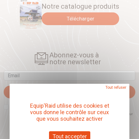
Notre catalogue produits
Télécharger
Abonnez-vous à
notre newsletter
Email
Tout refuser
Je m'abonne
Equip'Raid utilise des cookies et
J'accepte que l'ouverture des newsletters soit mesurée, afin de mieux
comprendre les sujets qui m'intéressent et d'améliorer les contenus
vous donne le contrôle sur ceux
proposés. Ce choix est modifiable à tout moment et reste sans incidence sur
que vous souhaitez activer
mon inscription.
Tout accepter