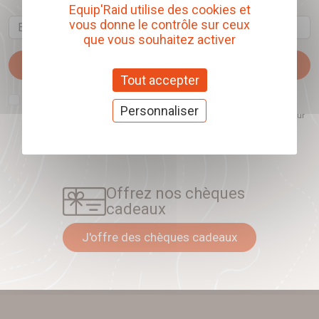
Equip'Raid utilise des cookies et
Email
vous donne le contrôle sur ceux
que vous souhaitez activer
Je m'abonne
Tout accepter
J'accepte que l'ouverture des newsletters soit mesurée, afin de mieux
comprendre les sujets qui m'intéressent et d'améliorer les contenus
Personnaliser
proposés. Ce choix est modifiable à tout moment et reste sans incidence sur
mon inscription.
Offrez nos chèques
cadeaux
J'offre des chèques cadeaux