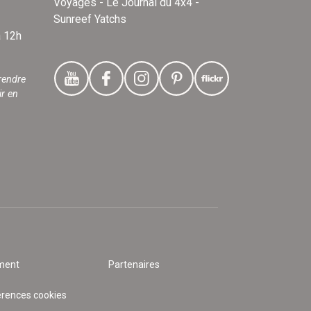
Voyages - Le Journal du 4x4 -
Sunreef Yatchs
à 12h
rendre
ir en
ment
Partenaires
érences cookies