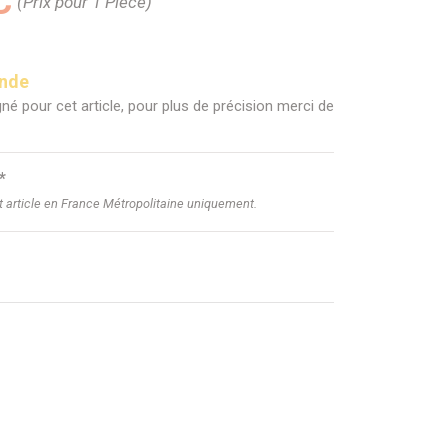
C
(Prix pour 1 Pièce)
ande
né pour cet article, pour plus de précision merci de
*
et article en France Métropolitaine uniquement.