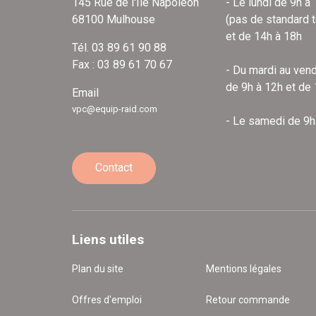
145 Rue de l'Île Napoléon
- Le lundi de 9h à
68100 Mulhouse
(pas de standard 
et de 14h à 18h
Tél. 03 89 61 90 88
Fax : 03 89 61 70 67
- Du mardi au vend
de 9h à 12h et de
Email
vpc@equip-raid.com
- Le samedi de 9h
Contact
Liens utiles
Plan du site
Mentions légales
Offres d'emploi
Retour commande