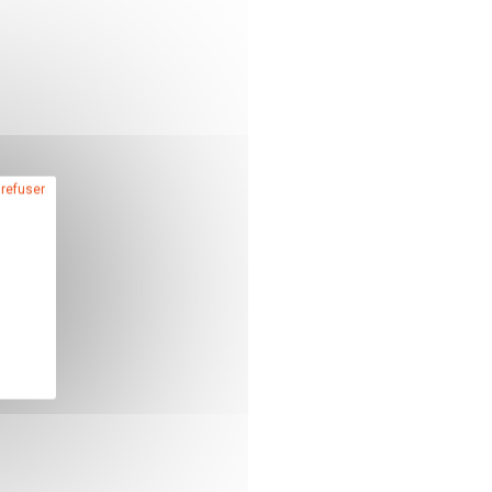
 refuser