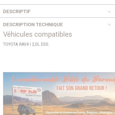
DESCRIPTIF
Ajusa
DESCRIPTION TECHNIQUE
Véhicules compatibles
PHOTO NON CONTRACTUELLE
TOYOTA RAV4 I 2,0L ESS.