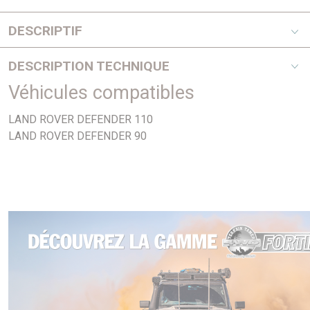
DESCRIPTIF
Pour les véhicules suivants :
DESCRIPTION TECHNIQUE
- Landrover Defender 90 (2,5TD)
Véhicules compatibles
2,5TD
- Landrover Defender 110 (2,5TD)
PHOTO NON CONTRACTUELLE
LAND ROVER DEFENDER 110
LAND ROVER DEFENDER 90