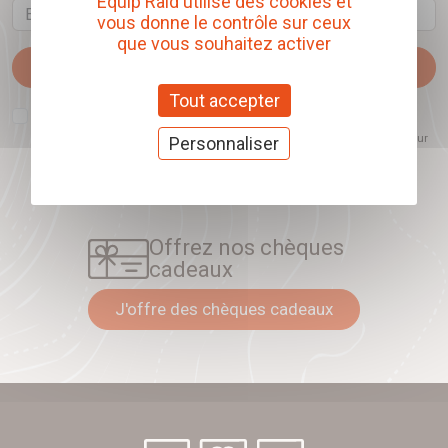
Equip'Raid utilise des cookies et
Email
vous donne le contrôle sur ceux
que vous souhaitez activer
Je m'abonne
Tout accepter
J'accepte que l'ouverture des newsletters soit mesurée, afin de mieux
comprendre les sujets qui m'intéressent et d'améliorer les contenus
proposés. Ce choix est modifiable à tout moment et reste sans incidence sur
Personnaliser
mon inscription.
Offrez nos chèques
cadeaux
J'offre des chèques cadeaux