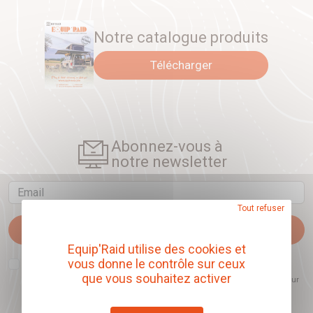
Notre catalogue produits
Télécharger
Abonnez-vous à
notre newsletter
Email
Tout refuser
Je m'abonne
Equip'Raid utilise des cookies et
J'accepte que l'ouverture des newsletters soit mesurée, afin de mieux
vous donne le contrôle sur ceux
comprendre les sujets qui m'intéressent et d'améliorer les contenus
que vous souhaitez activer
proposés. Ce choix est modifiable à tout moment et reste sans incidence sur
mon inscription.