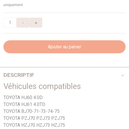
uniquement.
-
+
Ajouter au panier
DESCRIPTIF
Véhicules compatibles
43 Dents / 26 Dents
TOYOTA HJ60 4.0D
TOYOTA HJ61 4.0TD
TOYOTA BJ70-71-73-74-75
TOYOTA PZJ70 PZJ73 PZJ75
TOYOTA HZJ70 HZJ73 HZJ75