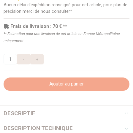
Aucun délai d'expédition renseigné pour cet article, pour plus de
précision merci de nous consulter*
Frais de livraison : 70 € **
** Estimation pour une livraison de cet article en France Métropolitaine
uniquement.
-
+
Ajouter au panier
DESCRIPTIF
La réputation des équipements de protection ARB s’est
DESCRIPTION TECHNIQUE
établie voici plus de 30 ans avec la fabrication des pare