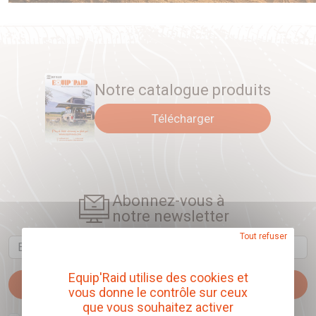
treuil incorporée.
Ces pare-chocs à l’esthétique stylée intègrent les mêmes
caractéristiques de conception et structurelles que les pare
buffles ARB Sahara, à l’exception du tube central supérieur.
Notre catalogue produits
Télécharger
Abonnez-vous à
notre newsletter
Tout refuser
Email
Equip'Raid utilise des cookies et
Je m'abonne
vous donne le contrôle sur ceux
que vous souhaitez activer
J'accepte que l'ouverture des newsletters soit mesurée, afin de mieux