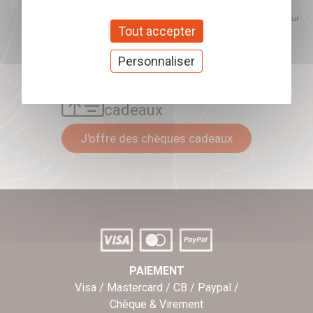
comprendre les sujets qui m'intéressent et d'améliorer les contenus
proposés. Ce choix est modifiable à tout moment et reste sans incidence sur
Tout accepter
mon inscription.
Personnaliser
Offrez nos chèques
cadeaux
J'offre des chèques cadeaux
PAIEMENT
Visa / Mastercard / CB / Paypal /
Chèque & Virement