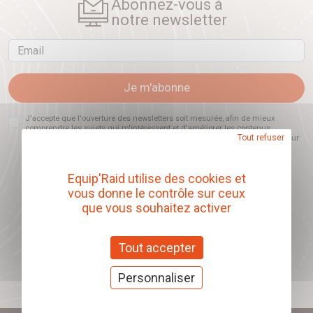
Abonnez-vous à
notre newsletter
Email
Je m'abonne
J'accepte que l'ouverture des newsletters soit mesurée, afin de mieux
comprendre les sujets qui m'intéressent et d'améliorer les contenus
Tout refuser
proposés. Ce choix est modifiable à tout moment et reste sans incidence sur
mon inscription.
Equip'Raid utilise des cookies et
vous donne le contrôle sur ceux
que vous souhaitez activer
Offrez nos chèques
cadeaux
Tout accepter
J'offre des chèques cadeaux
Personnaliser