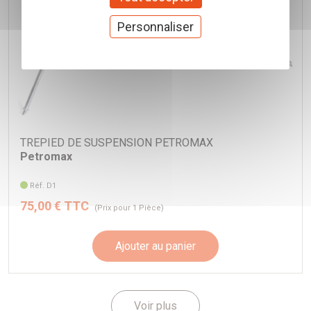
Capacité marmite (max.) : 0,93 litre(s)
Personnaliser
Capacité couvercle (max.) : 0,25 litre(s)
Pièces fournies
1 x Marmite en fonte ft1 avec une surface plane au-dessous
1 x Mode d'emploi (allemand/anglais/français)
TREPIED DE SUSPENSION PETROMAX
Petromax
Réf. D1
75,00 € TTC
(Prix pour 1 Pièce)
Ajouter au panier
Voir plus