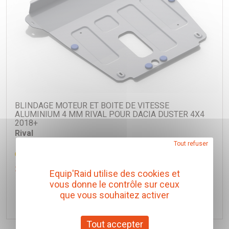
BLINDAGE MOTEUR ET BOITE DE VITESSE
ALUMINIUM 4 MM RIVAL POUR DACIA DUSTER 4X4
2018+
Rival
Tout refuser
Réf. RI2333.4733.1
330,00 € TTC
(Prix pour 1 Pièce)
Equip'Raid utilise des cookies et
vous donne le contrôle sur ceux
que vous souhaitez activer
Ajouter au panier
Tout accepter