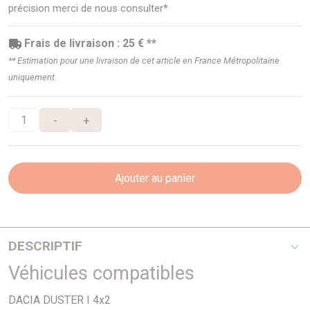
précision merci de nous consulter*
Frais de livraison : 25 € **
** Estimation pour une livraison de cet article en France Métropolitaine
uniquement.
-
+
Ajouter au panier
DESCRIPTIF
Véhicules compatibles
marche pieds inox
tube diamètre 76 mm
DACIA DUSTER I 4x2