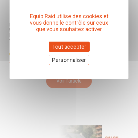
Equip'Raid utilise des cookies et
vous donne le contrôle sur ceux
ECHAPPEMENT INOX : INTERMÉDIAIRE AVEC
que vous souhaitez activer
SILENCIEUX SPORT + TUBE ARRIÈRE NISSAN NAVARA
D40 2005-2016 2.5L DCI (sans fap)
Tecinox
Tout accepter
Réf. NISS132
Personnaliser
1 064,00 € TTC
(Prix pour 1 Kit)
Voir l'article