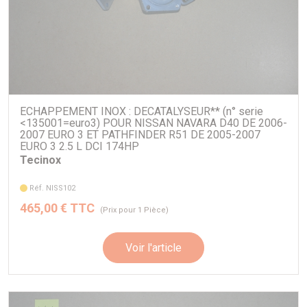
Ligne d'échappement comprenant :
décatalyseur (non homologué)
tube primaire
intermédiaire avec silencieux sport
ECHAPPEMENT INOX : DECATALYSEUR** (n° serie
<135001=euro3) POUR NISSAN NAVARA D40 DE 2006-
tube arrière
2007 EURO 3 ET PATHFINDER R51 DE 2005-2007
EURO 3 2.5 L DCI 174HP
Tecinox
Pour
NISSAN NAVARA D40 2.5L TD
Réf. NISS102
465,00 € TTC
(Prix pour 1 Pièce)
LORS DE VOTRE COMMANDE, MERCI DE PRECISER LES 6
Voir l'article
DERNIERS CHIFFRES DU NUMERO DE CHASSIS AFIN DE
SAVOIR SI EURO 3 - 4 OU 5