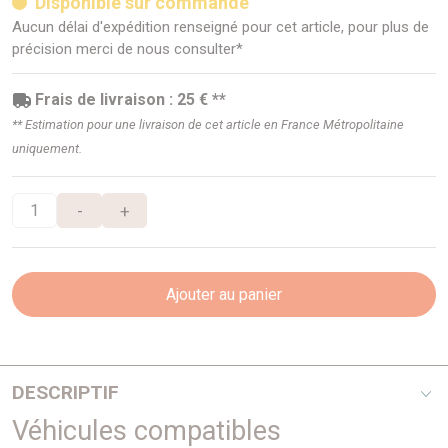
Disponible sur commande
Aucun délai d'expédition renseigné pour cet article, pour plus de
précision merci de nous consulter*
Frais de livraison : 25 € **
** Estimation pour une livraison de cet article en France Métropolitaine
uniquement.
-
+
Ajouter au panier
DESCRIPTIF
Véhicules compatibles
Spécialiste de l'échappement inox depuis plus de 10