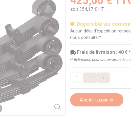
425,00 € TT
soit 354,17 € HT
Disponible sur comm
Aucun délai d'expédition renseig
nous consulter*
Frais de livraison : 40 € *
** Estimation pour une livraison de c
-
+
Ajouter au panier