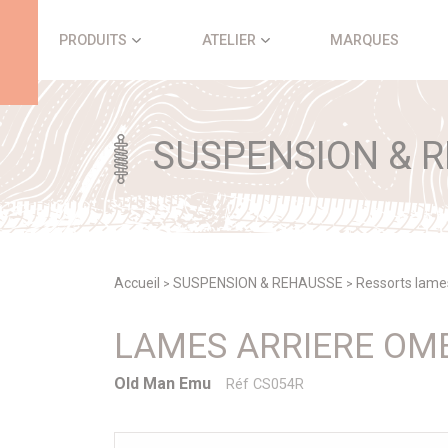
Panneau de gestion des cookies
PRODUITS
ATELIER
MARQUES
SUSPENSION & 
Accueil
SUSPENSION & REHAUSSE
Ressorts lame
>
>
LAMES ARRIERE OM
Old Man Emu
Réf CS054R