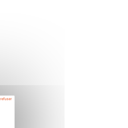
 refuser