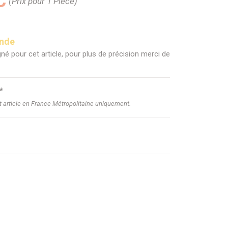
C
(Prix pour 1 Pièce)
ande
né pour cet article, pour plus de précision merci de
*
et article en France Métropolitaine uniquement.