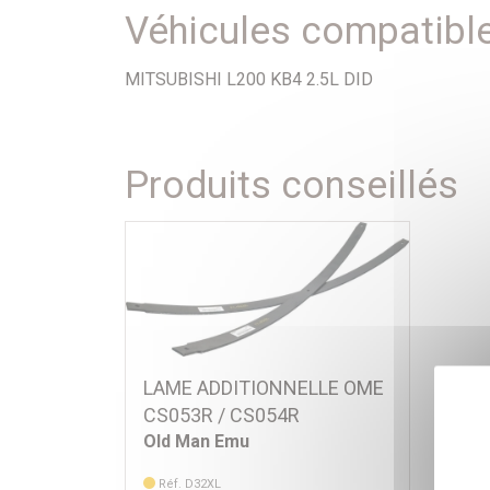
Véhicules compatibl
MITSUBISHI L200 KB4 2.5L DID
Produits conseillés
LAME ADDITIONNELLE OME
CS053R / CS054R
Old Man Emu
Réf. D32XL