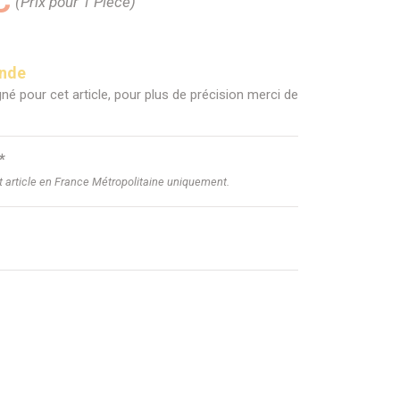
C
(Prix pour 1 Pièce)
ande
né pour cet article, pour plus de précision merci de
*
et article en France Métropolitaine uniquement.