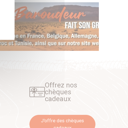
Offrez nos
chèques
cadeaux
J'offre des chèques
cadeaux