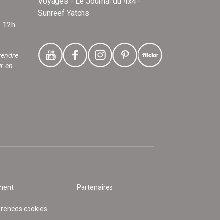
Voyages - Le Journal du 4x4 -
Sunreef Yatchs
à 12h
rendre
ir en
ment
Partenaires
érences cookies