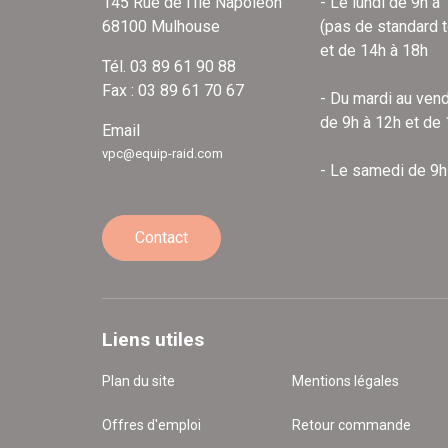
145 Rue de l'Île Napoléon
- Le lundi de 9h à
68100 Mulhouse
(pas de standard 
et de 14h à 18h
Tél. 03 89 61 90 88
Fax : 03 89 61 70 67
- Du mardi au vend
de 9h à 12h et de
Email
vpc@equip-raid.com
- Le samedi de 9h
Contact
Liens utiles
Plan du site
Mentions légales
Offres d'emploi
Retour commande