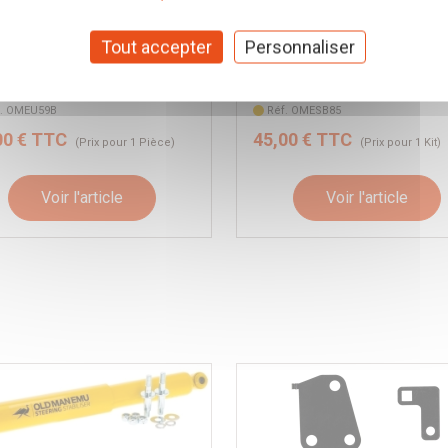
BRIDE DE LAMES OME-
Old Man Emu
B
Tout accepter
Personnaliser
 Man Emu
f. OMEU59B
Réf. OMESB85
00 € TTC
45,00 € TTC
(Prix pour 1 Pièce)
(Prix pour 1 Kit)
Voir l'article
Voir l'article