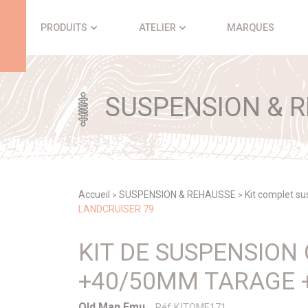
Panneau de gestion des cookies
PRODUITS
ATELIER
MARQUES
SUSPENSION & 
Accueil
SUSPENSION & REHAUSSE
Kit complet s
>
>
LANDCRUISER 79
KIT DE SUSPENSIO
+40/50MM TARAGE 
Old Man Emu
Réf KITOME171