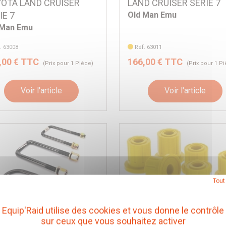
OTA LAND CRUISER
LAND CRUISER SERIE 7
IE 7
Old Man Emu
 Man Emu
. 63008
Réf. 63011
,00 € TTC
166,00 € TTC
(Prix pour 1 Pièce)
(Prix pour 1 P
Voir l'article
Voir l'article
Tout
Equip'Raid utilise des cookies et vous donne le contrôle
2x KIT SILENT BLOCS L
sur ceux que vous souhaitez activer
J78/79 OME SB85