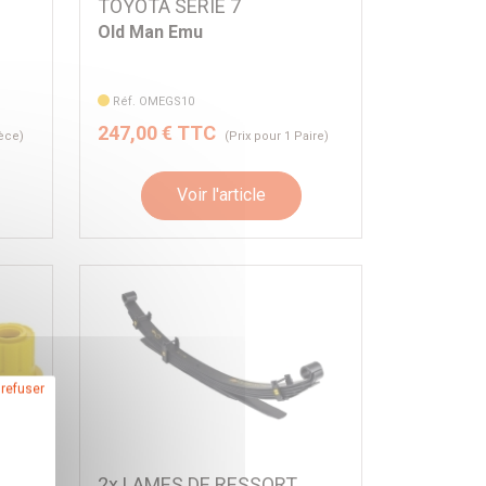
TOYOTA SERIE 7
Old Man Emu
Réf. OMEGS10
247,00 € TTC
ièce)
(Prix pour 1 Paire)
Voir l'article
 refuser
AME
2x LAMES DE RESSORT