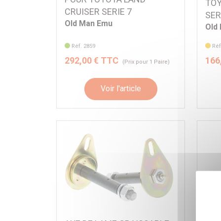
TOY
CRUISER SERIE 7
SER
Old Man Emu
Old
Réf. 2859
Réf
292,00 € TTC
166
(Prix pour 1 Paire)
Voir l'article