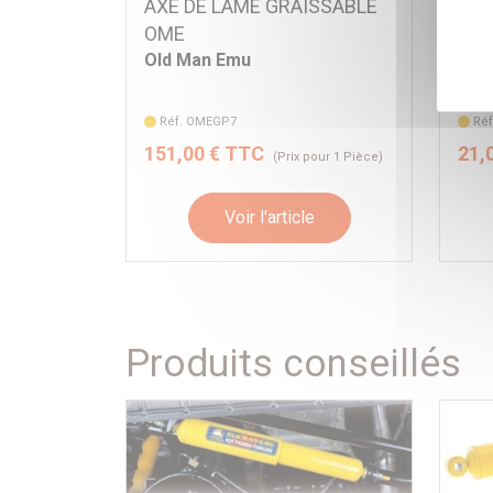
AXE DE LAME GRAISSABLE
4x 
OME
U59
Old Man Emu
Old
Réf. OMEGP7
Ré
151,00 € TTC
21,
(Prix pour 1 Pièce)
Voir l'article
Produits conseillés