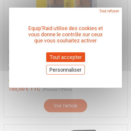
Tout refuser
Equip'Raid utilise des cookies et
vous donne le contrôle sur ceux
que vous souhaitez activer
2x AMORTISSEUR ARRIERE OME NITRO+ HD POUR
Tout accepter
NISSAN NAVARA D23 NP300 UNIQUEMENT POUR
DOUBLE CABINE
Old Man Emu
Personnaliser
Réf. 63137
160,00 € TTC
(Prix pour 1 Pièce)
Voir l'article